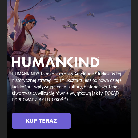
HUMANKIND™ to magnum opus Amplitude Studios. W tej
historycznej strategii to TY ukształtujesz od nowa dzieje
ludzkości – wpływając na jej kulturę, historię i wartości,
stworzysz cywilizację równie wyjątkową jak ty. DOKĄD
POPROWADZISZ LUDZKOŚĆ?
KUP TERAZ