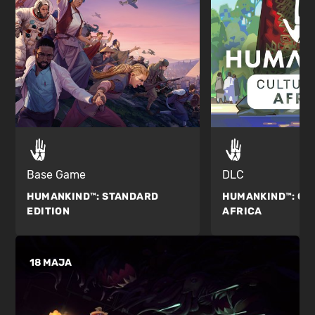
DLC
Base Game
HUMANKIND™:
CU
HUMANKIND™:
STANDARD
AFRICA
EDITION
18 MAJA