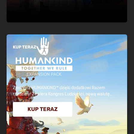
KUP TERAZ
Zjednocz HUMANKIND™ dzięki dodatkowi Razem
rządzimy! Zawiera Kongres Ludzkości, nową walutę
(dźwignię), nową dzielnicę ambasad odblokowującą
nowe działania między imperiami, trzy nowe jednostki, 6
KUP TERAZ
nowych kultur z powinowactwami dyplomatycznymi i
wiele więcej!