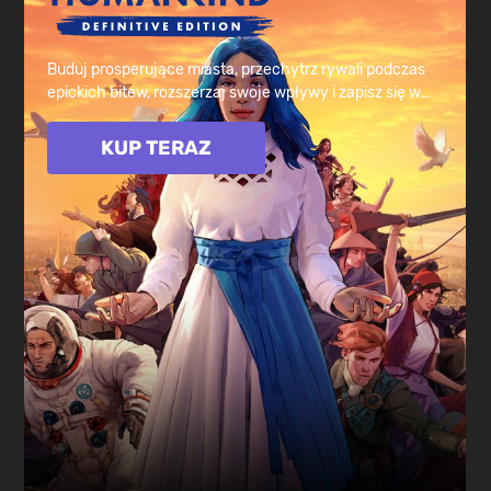
Buduj prosperujące miasta, przechytrz rywali podczas
epickich bitew, rozszerzaj swoje wpływy i zapisz się w
historii ludzkości, teraz ze wszystkimi dodatkami DLC w
zestawie!
KUP TERAZ