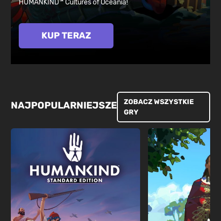
HUMANKIND™ Cultures of Oceania!
KUP TERAZ
ZOBACZ WSZYSTKIE
NAJPOPULARNIEJSZE
GRY