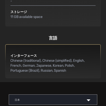
-
ストレージ
11 GB available space
言語
インターフェース
Chinese (traditional)
Chinese (simplified)
English
French
German
Japanese
Korean
Polish
Portuguese (Brazil)
Russian
Spanish
日本