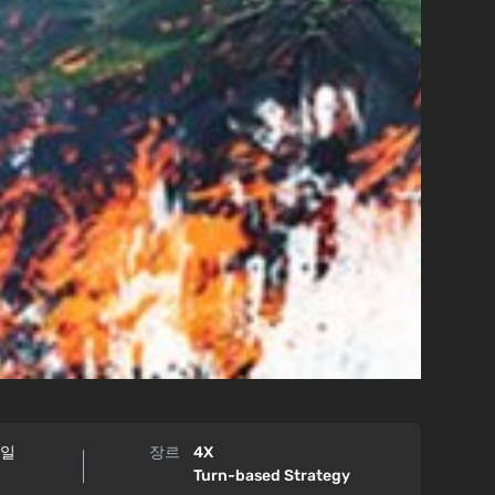
8일
장르
4X
Turn-based Strategy