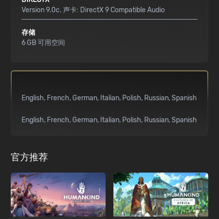
Version 9.0c. 声卡: DirectX 9 Compatible Audio
存储
6 GB 可用空间
English
French
German
Italian
Polish
Russian
Spanish
English
French
German
Italian
Polish
Russian
Spanish
官方推荐