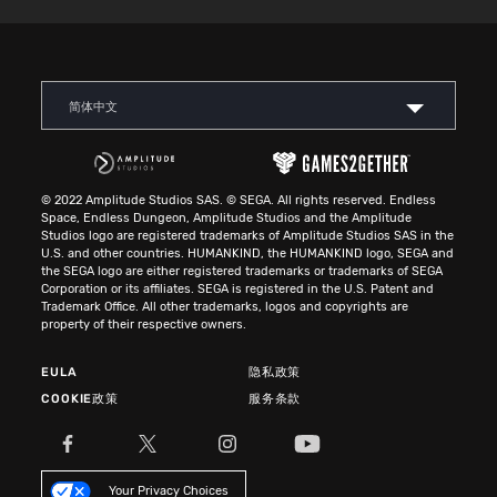
简体中文
© 2022 Amplitude Studios SAS. © SEGA. All rights reserved. Endless
Space, Endless Dungeon, Amplitude Studios and the Amplitude
Studios logo are registered trademarks of Amplitude Studios SAS in the
U.S. and other countries. HUMANKIND, the HUMANKIND logo, SEGA and
the SEGA logo are either registered trademarks or trademarks of SEGA
Corporation or its affiliates. SEGA is registered in the U.S. Patent and
Trademark Office. All other trademarks, logos and copyrights are
property of their respective owners.
EULA
隐私政策
COOKIE政策
服务条款
Your Privacy Choices