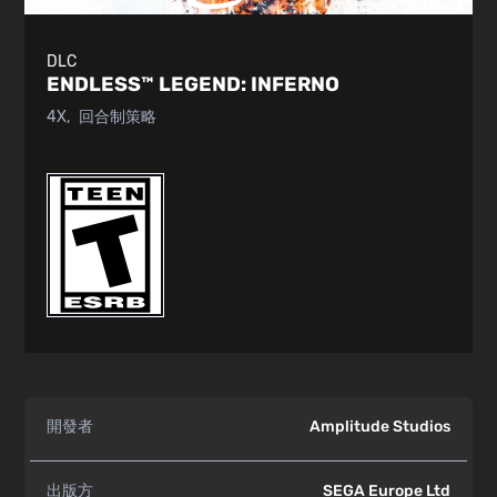
DLC
ENDLESS™ LEGEND:
INFERNO
4X
回合制策略
開發者
Amplitude Studios
出版方
SEGA Europe Ltd