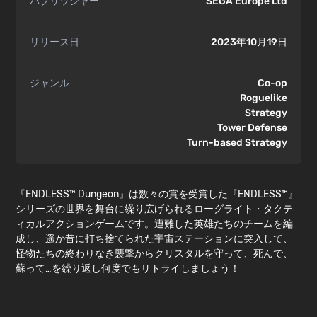
パブリッシャー
SEGA Europe Ltd
リリース日
2023年10月19日
ジャンル
Co-op
Roguelike
Strategy
Tower Defense
Turn-based Strategy
『ENDLESS™ Dungeon』は数々の賞を受賞した『ENDLESS™』
シリーズの世界を舞台に繰り広げられるローグライト・タクテ
ィカルアクションゲームです。遭難した英雄たちのチームを編
成し、遥か昔に打ち捨てられた宇宙ステーションに突入して、
怪物たちの終わりなき襲撃からクリスタルを守って、死んで、
蘇って…を繰り返し何度でもリトライしましょう！