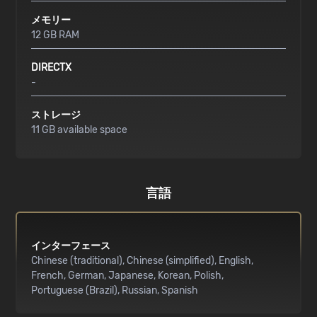
メモリー
12 GB RAM
DIRECTX
-
ストレージ
11 GB available space
言語
インターフェース
Chinese (traditional)
Chinese (simplified)
English
French
German
Japanese
Korean
Polish
Portuguese (Brazil)
Russian
Spanish