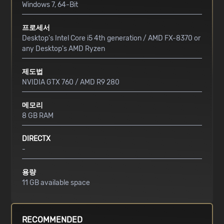
Windows 7, 64-Bit
프로세서
Desktop's Intel Core i5 4th generation / AMD FX-8370 or
any Desktop's AMD Ryzen
제도법
NVIDIA GTX 760 / AMD R9 280
메모리
8 GB RAM
DIRECTX
-
용량
11 GB available space
RECOMMENDED