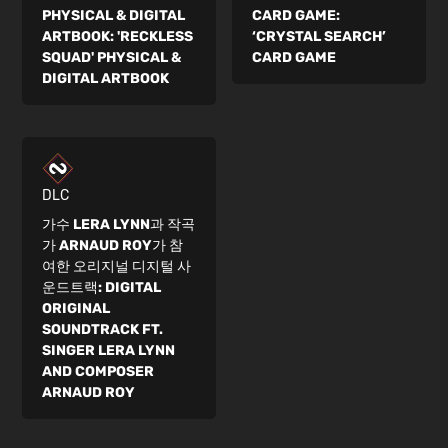
PHYSICAL & DIGITAL
CARD GAME:
ARTBOOK:
'RECKLESS
‘CRYSTAL SEARCH’
SQUAD' PHYSICAL &
CARD GAME
DIGITAL ARTBOOK
DLC
가수 LERA LYNN과 작곡
가 ARNAUD ROY가 참
여한 오리지널 디지털 사
운드트랙:
DIGITAL
ORIGINAL
SOUNDTRACK FT.
SINGER LERA LYNN
AND COMPOSER
ARNAUD ROY