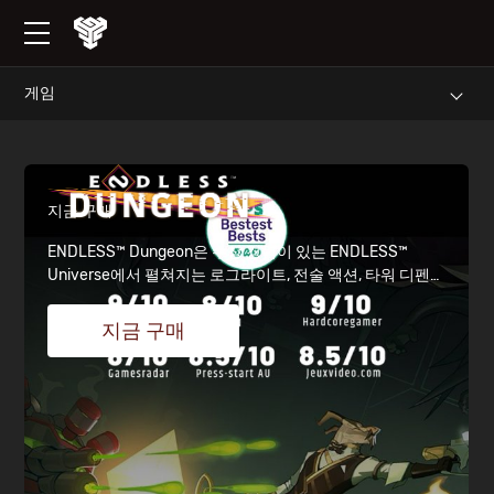
게임
less
ace
지금 구매
ENDLESS™ Dungeon은 수상 경력이 있는 ENDLESS™
Universe에서 펼쳐지는 로그라이트, 전술 액션, 타워 디펜스
의 독특한 조합입니다. 혼자 또는 협동으로 친구들과 함께
버려진 우주 정거장에 뛰어들고, 난파된 영웅들로 구성된 팀
지금 구매
을 모집하고, 끝없는 괴물의 파도로부터 크리스탈을 보호하
세요... 아니면 죽으려고 노력하고, 재장전하고, 다시 시도하
세요.