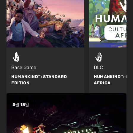
DLC
Base Game
HUMANKIND™:
CU
HUMANKIND™:
STANDARD
AFRICA
EDITION
5월 18일