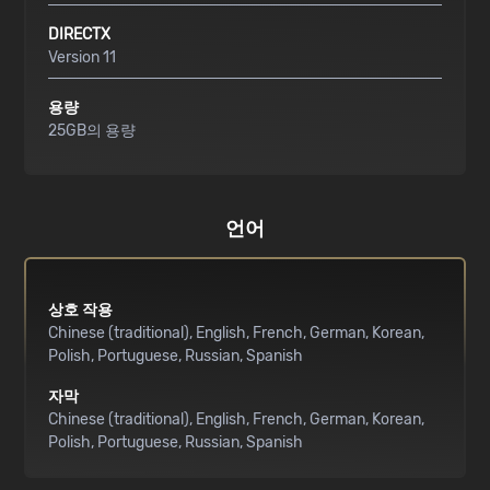
DIRECTX
Version 11
용량
25GB의 용량
언어
상호 작용
Chinese (traditional)
English
French
German
Korean
Polish
Portuguese
Russian
Spanish
자막
Chinese (traditional)
English
French
German
Korean
Polish
Portuguese
Russian
Spanish