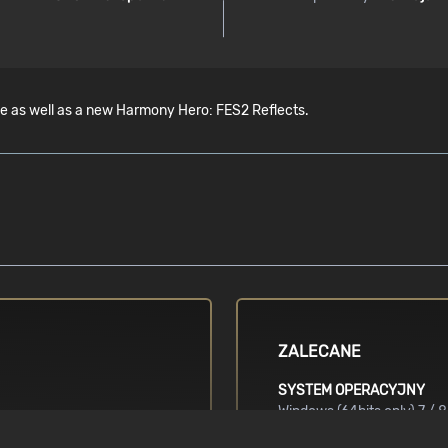
ce as well as a new Harmony Hero: FES2 Reflects.
ZALECANE
SYSTEM OPERACYJNY
Windows (64bits only) 7 / 8 
 / i5 2nd
eries