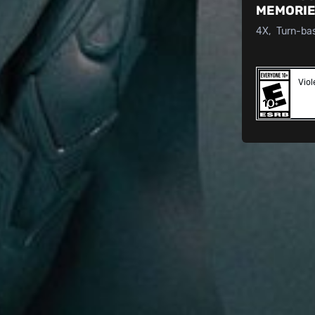
MEMORI
4X
Turn-ba
Vio