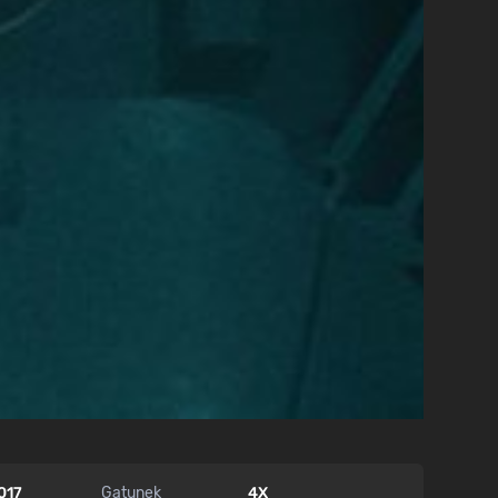
017
Gatunek
4X