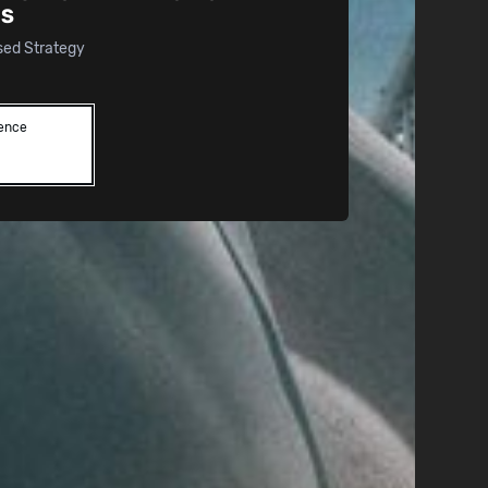
ES
sed Strategy
lence