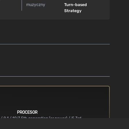
muzyczny
Turn-based
Strategy
PROCESOR
/ 8.1 / 10
i3 5th generation (or newer) / i5 3rd
generation (or newer) / FX4170 (or