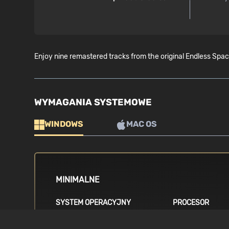
Enjoy nine remastered tracks from the original Endless Spa
WYMAGANIA SYSTEMOWE
WINDOWS
MAC OS
MINIMALNE
SYSTEM OPERACYJNY
PROCESOR
Windows (64bits only) 7 / 8 / 8.1 / 10
i3 4th generation
generation / A6 s