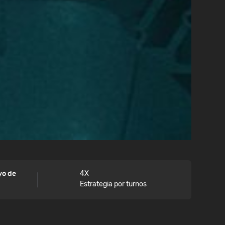
yo de
4X
Estrategia por turnos