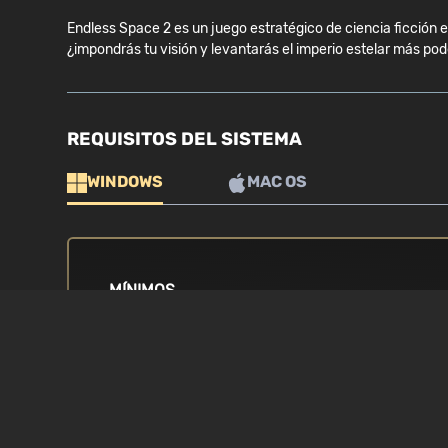
Endless Space 2 es un juego estratégico de ciencia ficción es
¿impondrás tu visión y levantarás el imperio estelar más po
REQUISITOS DEL SISTEMA
WINDOWS
MAC OS
MÍNIMOS
SISTEMA OPERATIVO
PROCESADOR
Windows (64bits solo) 7 / 8 / 8.1 / 10
i3 4th generación
generación / A6 
TARJETA GRÁFICA
MEMORIA