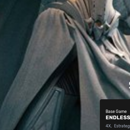
Base Game
ENDLESS
4X
Estrateg