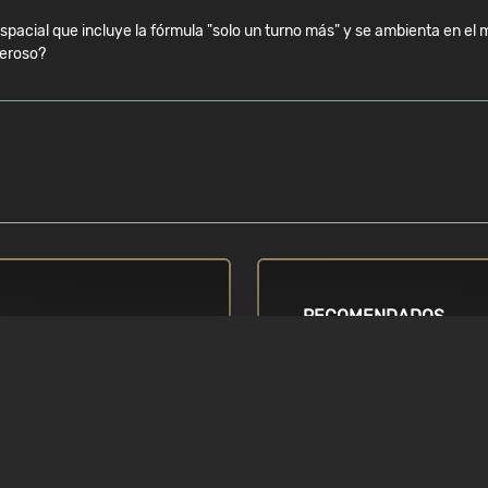
pacial que incluye la fórmula "solo un turno más" y se ambienta en el mi
deroso?
RECOMENDADOS
SISTEMA OPERATIVO
Windows (64bits solo) 7 / 8 
 / i5 2nd
series
TARJETA GRÁFICA