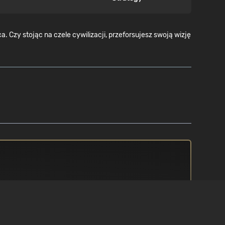
Czy stojąc na czele cywilizacji, przeforsujesz swoją wizję
PROCESOR
/ 8.1 / 10
i3 5th generation (or newer) / i5 3rd
generation (or newer) / FX4170 (or
newer)