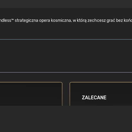
ess™ strategiczna opera kosmiczna, w którą zechcesz grać bez końca. 
ZALECANE
SYSTEM OPERACYJNY
Windows (64bits only) 7 / 8 
 / i5 2nd
eries