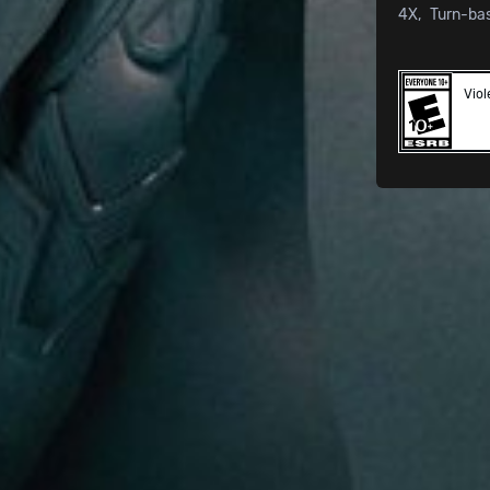
4X
Turn-ba
Vio