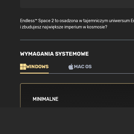
Endless™ Space 2 to osadzona w tajemniczym uniwersum Endl
i zbudujesz największe imperium w kosmosie?
WYMAGANIA SYSTEMOWE
WINDOWS
MAC OS
MINIMALNE
SYSTEM OPERACYJNY
PROCESOR
Windows (64bits only) 7 / 8 / 8.1 / 10
i3 4th generation
generation / A6 s