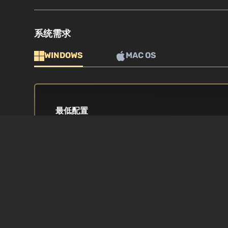
系统需求
WINDOWS
MAC OS
最低配置
操作系统
处理器
Windows (64bits 仅限) 7 / 8 / 8.1 /
i3 4th 代/ i5 2nd 
10
显卡
内存
Intel HD 4000 / AMD Radeon 5800
4 GB RAM
series / NVidia 550Ti. 附加说明：最
低分辨率：1280 x 720