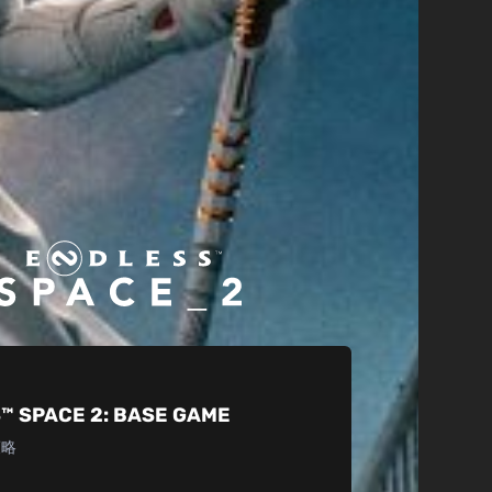
™ SPACE 2:
BASE GAME
策略