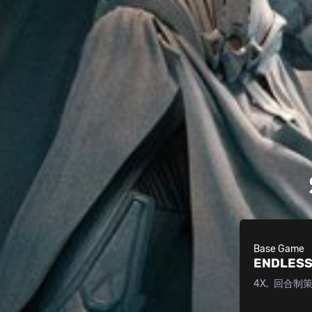
Base Game
ENDLESS
4X
回合制