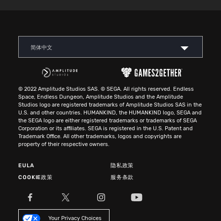
简体中文
© 2022 Amplitude Studios SAS. © SEGA. All rights reserved. Endless
Space, Endless Dungeon, Amplitude Studios and the Amplitude
Studios logo are registered trademarks of Amplitude Studios SAS in the
U.S. and other countries. HUMANKIND, the HUMANKIND logo, SEGA and
the SEGA logo are either registered trademarks or trademarks of SEGA
Corporation or its affiliates. SEGA is registered in the U.S. Patent and
Trademark Office. All other trademarks, logos and copyrights are
property of their respective owners.
EULA
隐私政策
COOKIE政策
服务条款
Your Privacy Choices