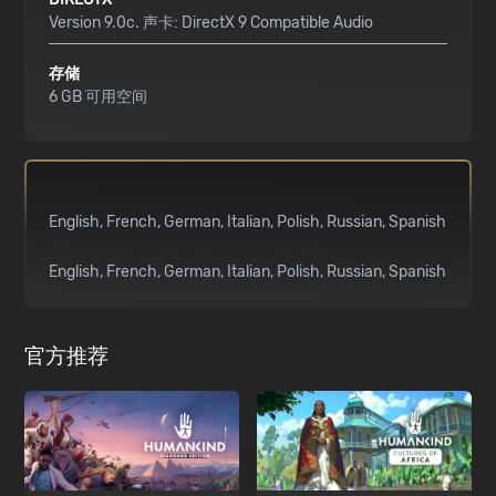
Version 9.0c. 声卡: DirectX 9 Compatible Audio
存储
6 GB 可用空间
English
French
German
Italian
Polish
Russian
Spanish
English
French
German
Italian
Polish
Russian
Spanish
官方推荐