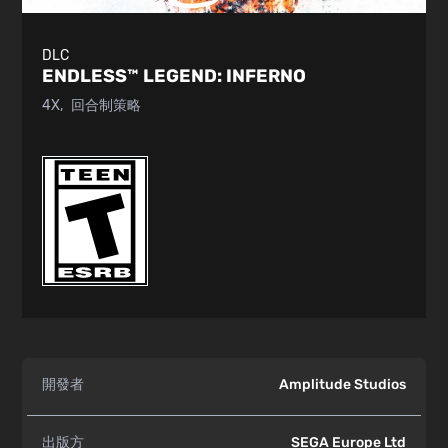
DLC
ENDLESS™ LEGEND:
INFERNO
4X
回合制策略
開發者
Amplitude Studios
出版方
SEGA Europe Ltd